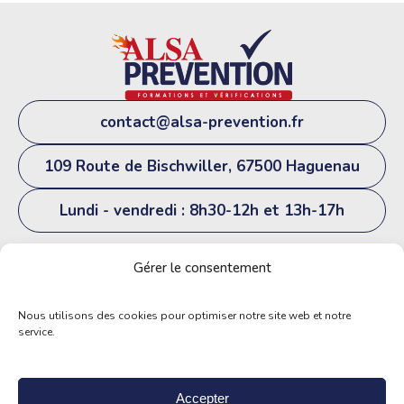
contact@alsa-prevention.fr
109 Route de Bischwiller, 67500 Haguenau
Lundi - vendredi : 8h30-12h et 13h-17h
06 74 13 54 20
Gérer le consentement
Nous utilisons des cookies pour optimiser notre site web et notre
service.
© ALSA PRÉVENTION
Mentions Légales
Accepter